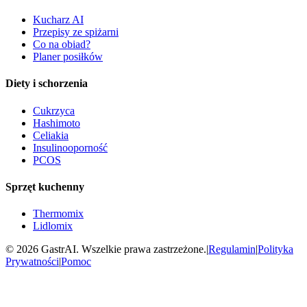
Kucharz AI
Przepisy ze spiżarni
Co na obiad?
Planer posiłków
Diety i schorzenia
Cukrzyca
Hashimoto
Celiakia
Insulinooporność
PCOS
Sprzęt kuchenny
Thermomix
Lidlomix
©
2026
GastrAI. Wszelkie prawa zastrzeżone.
|
Regulamin
|
Polityka
Prywatności
|
Pomoc