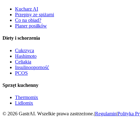
Kucharz AI
Przepisy ze spiżarni
Co na obiad?
Planer posiłków
Diety i schorzenia
Cukrzyca
Hashimoto
Celiakia
Insulinooporność
PCOS
Sprzęt kuchenny
Thermomix
Lidlomix
©
2026
GastrAI. Wszelkie prawa zastrzeżone.
|
Regulamin
|
Polityka P