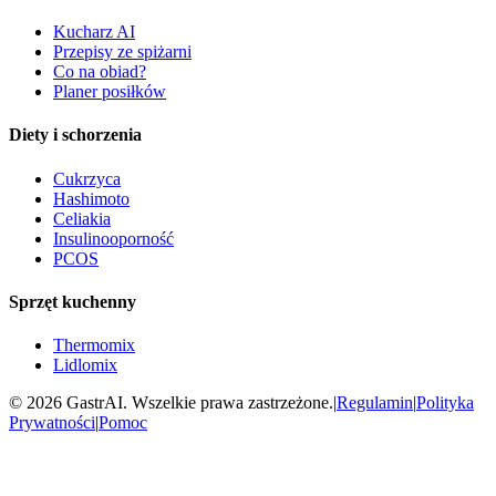
Kucharz AI
Przepisy ze spiżarni
Co na obiad?
Planer posiłków
Diety i schorzenia
Cukrzyca
Hashimoto
Celiakia
Insulinooporność
PCOS
Sprzęt kuchenny
Thermomix
Lidlomix
©
2026
GastrAI. Wszelkie prawa zastrzeżone.
|
Regulamin
|
Polityka
Prywatności
|
Pomoc