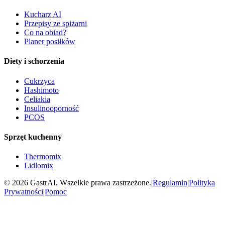
Kucharz AI
Przepisy ze spiżarni
Co na obiad?
Planer posiłków
Diety i schorzenia
Cukrzyca
Hashimoto
Celiakia
Insulinooporność
PCOS
Sprzęt kuchenny
Thermomix
Lidlomix
©
2026
GastrAI. Wszelkie prawa zastrzeżone.
|
Regulamin
|
Polityka
Prywatności
|
Pomoc