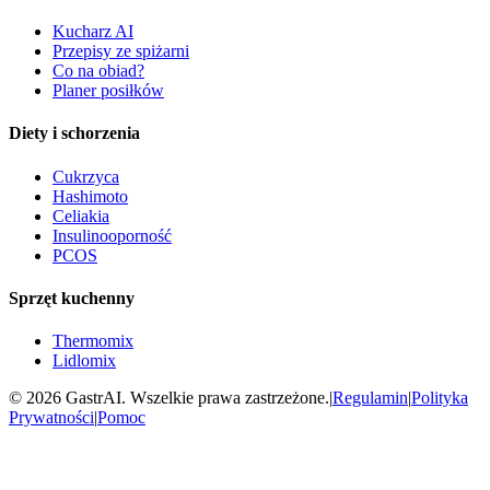
Kucharz AI
Przepisy ze spiżarni
Co na obiad?
Planer posiłków
Diety i schorzenia
Cukrzyca
Hashimoto
Celiakia
Insulinooporność
PCOS
Sprzęt kuchenny
Thermomix
Lidlomix
©
2026
GastrAI. Wszelkie prawa zastrzeżone.
|
Regulamin
|
Polityka
Prywatności
|
Pomoc