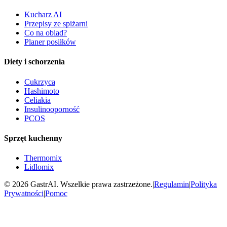
Kucharz AI
Przepisy ze spiżarni
Co na obiad?
Planer posiłków
Diety i schorzenia
Cukrzyca
Hashimoto
Celiakia
Insulinooporność
PCOS
Sprzęt kuchenny
Thermomix
Lidlomix
©
2026
GastrAI. Wszelkie prawa zastrzeżone.
|
Regulamin
|
Polityka
Prywatności
|
Pomoc