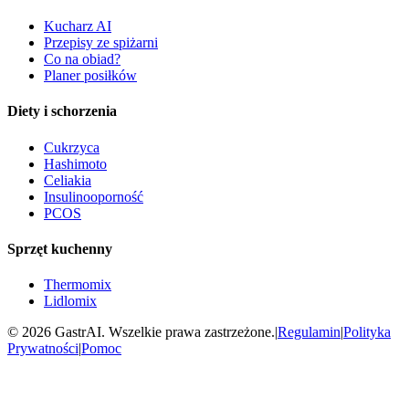
Kucharz AI
Przepisy ze spiżarni
Co na obiad?
Planer posiłków
Diety i schorzenia
Cukrzyca
Hashimoto
Celiakia
Insulinooporność
PCOS
Sprzęt kuchenny
Thermomix
Lidlomix
©
2026
GastrAI. Wszelkie prawa zastrzeżone.
|
Regulamin
|
Polityka
Prywatności
|
Pomoc