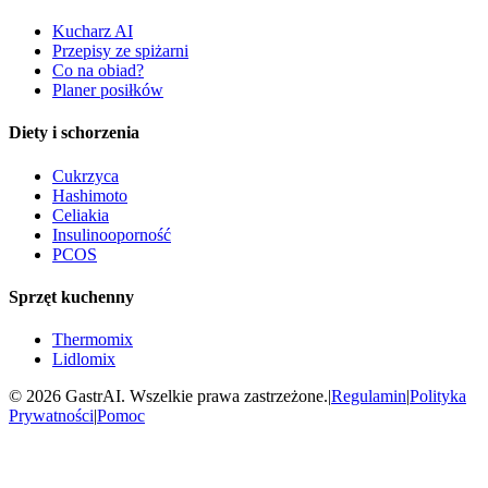
Kucharz AI
Przepisy ze spiżarni
Co na obiad?
Planer posiłków
Diety i schorzenia
Cukrzyca
Hashimoto
Celiakia
Insulinooporność
PCOS
Sprzęt kuchenny
Thermomix
Lidlomix
©
2026
GastrAI. Wszelkie prawa zastrzeżone.
|
Regulamin
|
Polityka
Prywatności
|
Pomoc