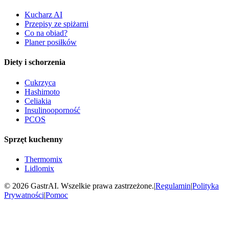
Kucharz AI
Przepisy ze spiżarni
Co na obiad?
Planer posiłków
Diety i schorzenia
Cukrzyca
Hashimoto
Celiakia
Insulinooporność
PCOS
Sprzęt kuchenny
Thermomix
Lidlomix
©
2026
GastrAI. Wszelkie prawa zastrzeżone.
|
Regulamin
|
Polityka
Prywatności
|
Pomoc