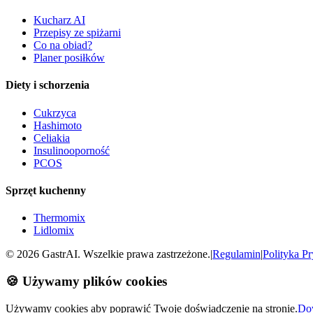
Kucharz AI
Przepisy ze spiżarni
Co na obiad?
Planer posiłków
Diety i schorzenia
Cukrzyca
Hashimoto
Celiakia
Insulinooporność
PCOS
Sprzęt kuchenny
Thermomix
Lidlomix
©
2026
GastrAI. Wszelkie prawa zastrzeżone.
|
Regulamin
|
Polityka P
🍪 Używamy plików cookies
Używamy cookies aby poprawić Twoje doświadczenie na stronie.
Dow