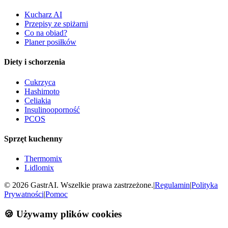
Kucharz AI
Przepisy ze spiżarni
Co na obiad?
Planer posiłków
Diety i schorzenia
Cukrzyca
Hashimoto
Celiakia
Insulinooporność
PCOS
Sprzęt kuchenny
Thermomix
Lidlomix
©
2026
GastrAI. Wszelkie prawa zastrzeżone.
|
Regulamin
|
Polityka
Prywatności
|
Pomoc
🍪 Używamy plików cookies