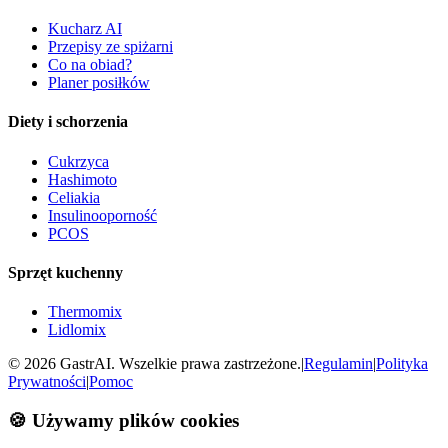
Kucharz AI
Przepisy ze spiżarni
Co na obiad?
Planer posiłków
Diety i schorzenia
Cukrzyca
Hashimoto
Celiakia
Insulinooporność
PCOS
Sprzęt kuchenny
Thermomix
Lidlomix
©
2026
GastrAI. Wszelkie prawa zastrzeżone.
|
Regulamin
|
Polityka
Prywatności
|
Pomoc
🍪 Używamy plików cookies