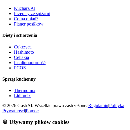
Kucharz AI
Przepisy ze spiżarni
Co na obiad?
Planer posiłków
Diety i schorzenia
Cukrzyca
Hashimoto
Celiakia
Insulinooporność
PCOS
Sprzęt kuchenny
Thermomix
Lidlomix
©
2026
GastrAI. Wszelkie prawa zastrzeżone.
|
Regulamin
|
Polityka
Prywatności
|
Pomoc
🍪 Używamy plików cookies