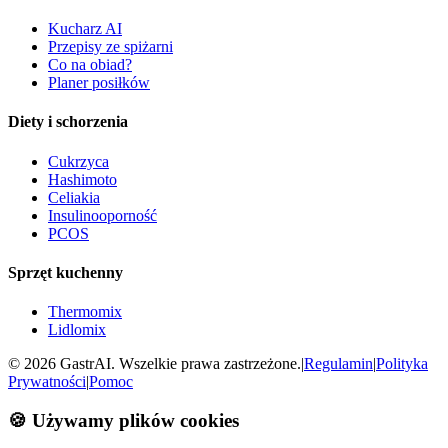
Kucharz AI
Przepisy ze spiżarni
Co na obiad?
Planer posiłków
Diety i schorzenia
Cukrzyca
Hashimoto
Celiakia
Insulinooporność
PCOS
Sprzęt kuchenny
Thermomix
Lidlomix
©
2026
GastrAI. Wszelkie prawa zastrzeżone.
|
Regulamin
|
Polityka
Prywatności
|
Pomoc
🍪 Używamy plików cookies