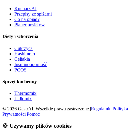
Kucharz AI
Przepisy ze spiżarni
Co na obiad?
Planer posiłków
Diety i schorzenia
Cukrzyca
Hashimoto
Celiakia
Insulinooporność
PCOS
Sprzęt kuchenny
Thermomix
Lidlomix
©
2026
GastrAI. Wszelkie prawa zastrzeżone.
|
Regulamin
|
Polityka
Prywatności
|
Pomoc
🍪 Używamy plików cookies