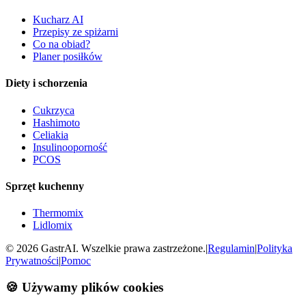
Kucharz AI
Przepisy ze spiżarni
Co na obiad?
Planer posiłków
Diety i schorzenia
Cukrzyca
Hashimoto
Celiakia
Insulinooporność
PCOS
Sprzęt kuchenny
Thermomix
Lidlomix
©
2026
GastrAI. Wszelkie prawa zastrzeżone.
|
Regulamin
|
Polityka
Prywatności
|
Pomoc
🍪 Używamy plików cookies