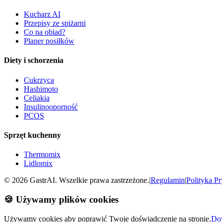
Kucharz AI
Przepisy ze spiżarni
Co na obiad?
Planer posiłków
Diety i schorzenia
Cukrzyca
Hashimoto
Celiakia
Insulinooporność
PCOS
Sprzęt kuchenny
Thermomix
Lidlomix
©
2026
GastrAI. Wszelkie prawa zastrzeżone.
|
Regulamin
|
Polityka P
🍪 Używamy plików cookies
Używamy cookies aby poprawić Twoje doświadczenie na stronie.
Dow