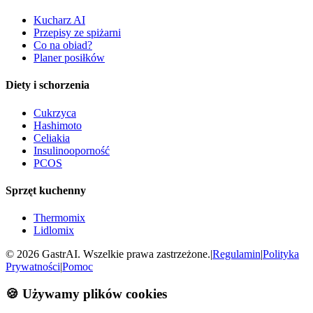
Kucharz AI
Przepisy ze spiżarni
Co na obiad?
Planer posiłków
Diety i schorzenia
Cukrzyca
Hashimoto
Celiakia
Insulinooporność
PCOS
Sprzęt kuchenny
Thermomix
Lidlomix
©
2026
GastrAI. Wszelkie prawa zastrzeżone.
|
Regulamin
|
Polityka
Prywatności
|
Pomoc
🍪 Używamy plików cookies