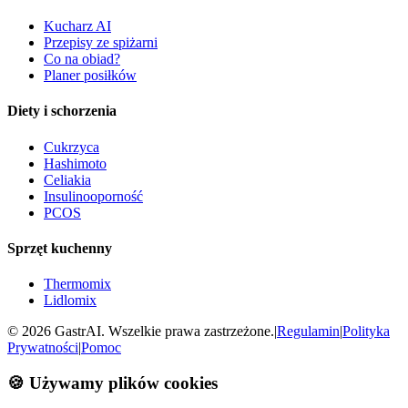
Kucharz AI
Przepisy ze spiżarni
Co na obiad?
Planer posiłków
Diety i schorzenia
Cukrzyca
Hashimoto
Celiakia
Insulinooporność
PCOS
Sprzęt kuchenny
Thermomix
Lidlomix
©
2026
GastrAI. Wszelkie prawa zastrzeżone.
|
Regulamin
|
Polityka
Prywatności
|
Pomoc
🍪 Używamy plików cookies