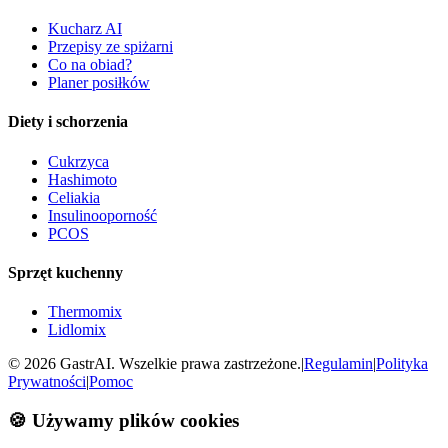
Kucharz AI
Przepisy ze spiżarni
Co na obiad?
Planer posiłków
Diety i schorzenia
Cukrzyca
Hashimoto
Celiakia
Insulinooporność
PCOS
Sprzęt kuchenny
Thermomix
Lidlomix
©
2026
GastrAI. Wszelkie prawa zastrzeżone.
|
Regulamin
|
Polityka
Prywatności
|
Pomoc
🍪 Używamy plików cookies