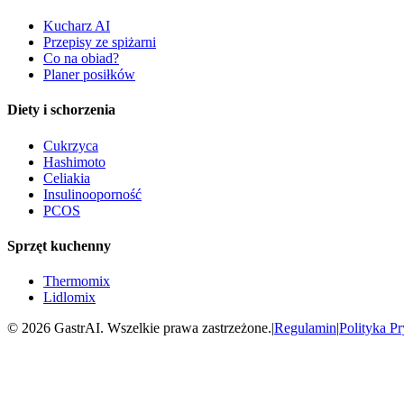
Kucharz AI
Przepisy ze spiżarni
Co na obiad?
Planer posiłków
Diety i schorzenia
Cukrzyca
Hashimoto
Celiakia
Insulinooporność
PCOS
Sprzęt kuchenny
Thermomix
Lidlomix
©
2026
GastrAI. Wszelkie prawa zastrzeżone.
|
Regulamin
|
Polityka P