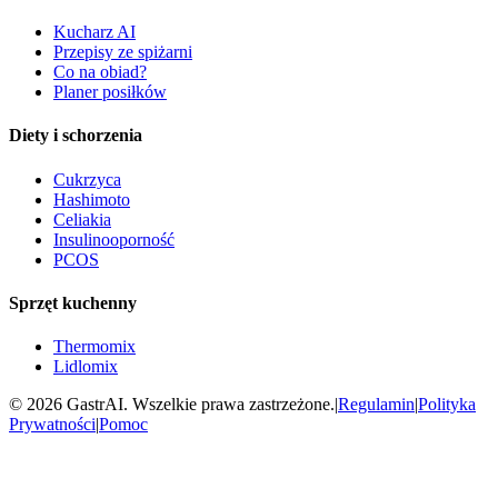
Kucharz AI
Przepisy ze spiżarni
Co na obiad?
Planer posiłków
Diety i schorzenia
Cukrzyca
Hashimoto
Celiakia
Insulinooporność
PCOS
Sprzęt kuchenny
Thermomix
Lidlomix
©
2026
GastrAI. Wszelkie prawa zastrzeżone.
|
Regulamin
|
Polityka
Prywatności
|
Pomoc