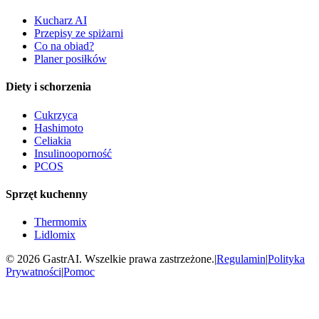
Kucharz AI
Przepisy ze spiżarni
Co na obiad?
Planer posiłków
Diety i schorzenia
Cukrzyca
Hashimoto
Celiakia
Insulinooporność
PCOS
Sprzęt kuchenny
Thermomix
Lidlomix
©
2026
GastrAI. Wszelkie prawa zastrzeżone.
|
Regulamin
|
Polityka
Prywatności
|
Pomoc