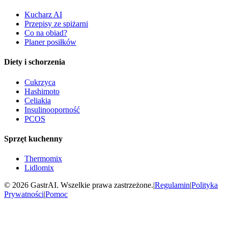
Kucharz AI
Przepisy ze spiżarni
Co na obiad?
Planer posiłków
Diety i schorzenia
Cukrzyca
Hashimoto
Celiakia
Insulinooporność
PCOS
Sprzęt kuchenny
Thermomix
Lidlomix
©
2026
GastrAI. Wszelkie prawa zastrzeżone.
|
Regulamin
|
Polityka
Prywatności
|
Pomoc